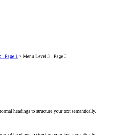
 - Page 1
>
Menu Level 3 - Page 3
ormal headings to structure your text semantically.
ormal headings to structure your text semantically.