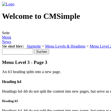
Welcome to CMSimple
Seite
Menü
News
Sie sind hier:
Startseite
>
Menu Levels & Headings
>
Menu Level 2
Menu Level 3 - Page 3
An h3 heading splits into a new page.
Heading h4
Headings h4–h6 do not split the content into new pages, but serve as n
Heading h5
Headings h4–h6 do not split the content into new pages, but serve as n