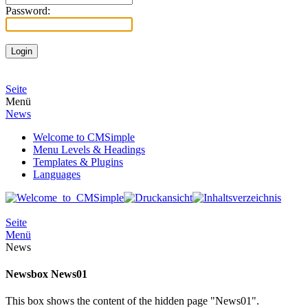
Password:
Seite
Menü
News
Welcome to CMSimple
Menu Levels & Headings
Templates & Plugins
Languages
Seite
Menü
News
Newsbox News01
This box shows the content of the hidden page "News01".